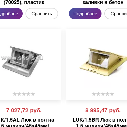
(70025), пластик
заливки в бетон
дробнее
Сравнить
Подробнее
Сравни
7 027,72
руб.
8 995,47
руб.
K/1.5AL Люк в пол на
LUK/1.5BR Люк в пол
.5 модуля(45х45мм),
1.5 модуля(45х45мм