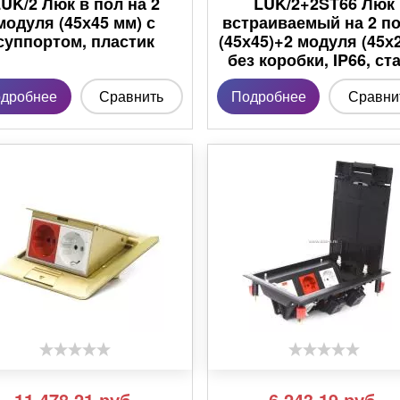
UK/2 Люк в пол на 2
LUK/2+2ST66 Люк
модуля (45х45 мм) с
встраиваемый на 2 п
суппортом, пластик
(45х45)+2 модуля (45х2
без коробки, IP66, ст
дробнее
Сравнить
Подробнее
Сравни
11 478,21
руб.
6 243,19
руб.