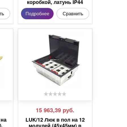
коробкой, латунь IP44
ть
Подробнее
Сравнить
15 963,39
руб.
 на
LUK/12 Люк в пол на 12
),
модулей (45х45мм) в