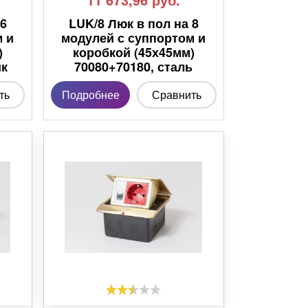
 6
LUK/8 Люк в пол на 8
м и
модулей с суппортом и
)
коробкой (45х45мм)
ик
70080+70180, сталь
ть
Подробнее
Сравнить