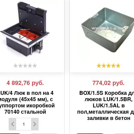
4 892,76
руб.
774,02
руб.
UK/4 Люк в пол на 4
BOX/1.5S Коробка д
модуля (45х45 мм), с
люков LUK/1.5BR,
уппортом икоробкой
LUK/1.5AL в
70140 стальной
пол,металлическая 
заливки в бетон