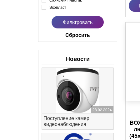
Экопласт
Cбросить
Новости
28.02.2024
Поступление камер
BOX
видеонаблюдения
лю
(45