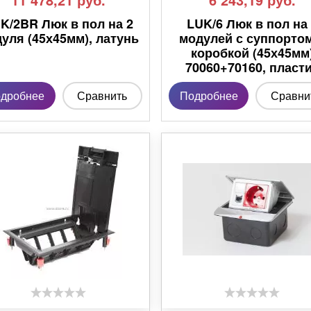
K/2BR Люк в пол на 2
LUK/6 Люк в пол на
уля (45х45мм), латунь
модулей с суппорто
коробкой (45х45мм
70060+70160, пласт
дробнее
Сравнить
Подробнее
Сравни