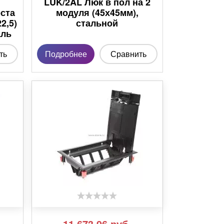
LUK/2AL Люк в пол на 2
оста
модуля (45х45мм),
2,5)
стальной
аль
ть
Подробнее
Сравнить
11 673,96
руб.