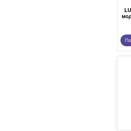
LU
мод
По