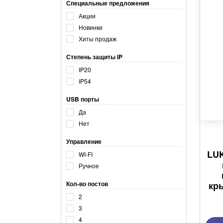
Специальные предложения
Акции
Новинки
Хиты продаж
Степень защиты IP
IP20
IP54
USB порты
Да
Нет
Управление
LUK
WI-FI
Ручное
Кол-во постов
кр
2
3
4