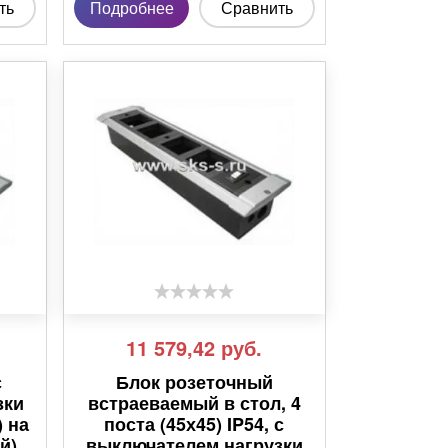
ть
Подробнее
Сравнить
11 579,42
руб.
с
Блок розеточный
зки
встраеваемый в стол, 4
) на
поста (45х45) IP54, с
) ,
выключателем нагрузки