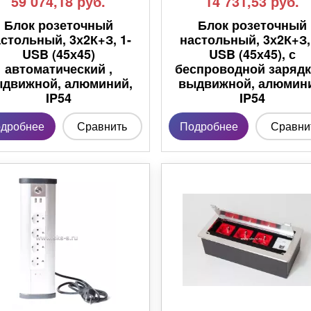
59 074,18
руб.
14 731,53
руб.
Блок розеточный
Блок розеточный
стольный, 3х2К+З, 1-
настольный, 3х2К+З,
USB (45х45)
USB (45х45), с
автоматический ,
беспроводной зарядк
движной, алюминий,
выдвижной, алюмин
IP54
IP54
дробнее
Сравнить
Подробнее
Сравни