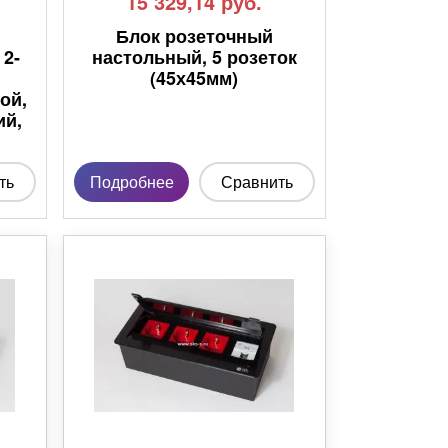
15 329,14
руб.
Блок розеточный
 2-
настольный, 5 розеток
(45х45мм)
ой,
ий,
ть
Подробнее
Сравнить