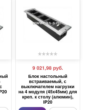
9 021,98
руб.
ьный
Блок настольный
4
встраиваемый, с
с
выключателем нагрузки
P20
на 4 модуля (45х45мм) для
креп. к столу (алюмин),
IP20