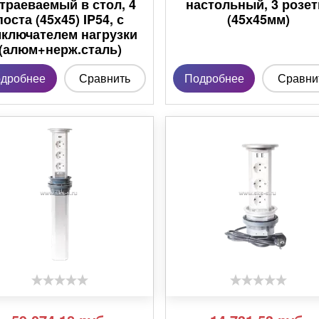
траеваемый в стол, 4
настольный, 3 розет
поста (45х45) IP54, с
(45х45мм)
ключателем нагрузки
(алюм+нерж.сталь)
дробнее
Сравнить
Подробнее
Сравни